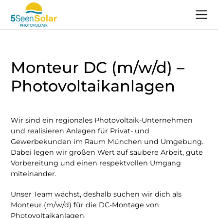
PV-Anlagen
Monteur DC (m/w/d) –
E-Mobilität
Photovoltaikanlagen
Wärmepumpen
Referenzen
Wir sind ein regionales Photovoltaik-Unternehmen
und realisieren Anlagen für Privat- und
Über Uns
Gewerbekunden im Raum München und Umgebung.
Dabei legen wir großen Wert auf saubere Arbeit, gute
Kontakt
Vorbereitung und einen respektvollen Umgang
miteinander.
Shop
Unser Team wächst, deshalb suchen wir dich als
Termin vereinbaren
Monteur (m/w/d) für die DC-Montage von
Photovoltaikanlagen.