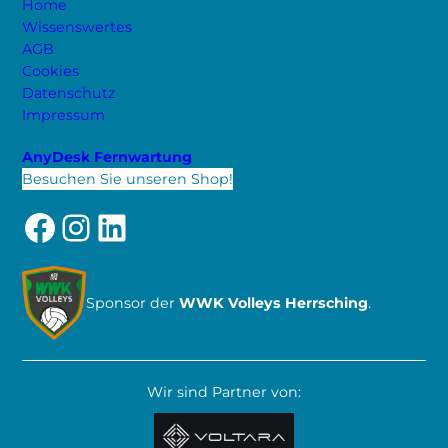
Home
Wissenswertes
AGB
Cookies
Datenschutz
Impressum
AnyDesk Fernwartung
Besuchen Sie unseren Shop!
Facebook
Instagram
LinkedIn
Sponsor der
WWK Volleys Herrsching
.
Wir sind Partner von: